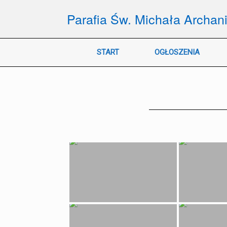
Skip
to
Parafia Św. Michała Archan
content
START
OGŁOSZENIA