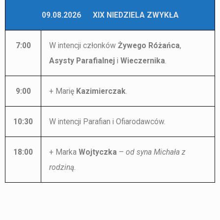
09.08.2026 XIX NIEDZIELA ZWYKŁA
7:00
W intencji członków
Żywego Różańca
,
Asysty Parafialnej
i
Wieczernika
.
9:00
+ Marię
Kazimierczak
.
10:30
W intencji Parafian i Ofiarodawców.
18:00
+ Marka
Wojtyczka
–
od syna Michała z
rodziną
.