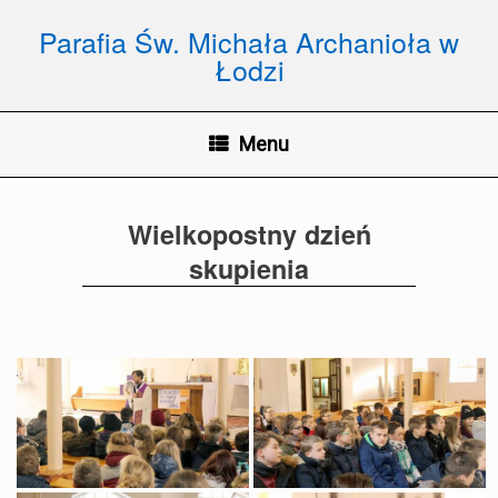
Skip
to
Parafia Św. Michała Archanioła w
content
Łodzi
Menu
Wielkopostny dzień
skupienia