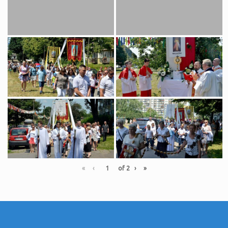
«
‹
of
2
›
»