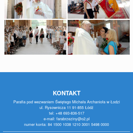
KONTAKT
Parafia pod wezwaniem Świętego Michała Archanioła w Łodzi
ul. Rysownicza 11 91-855 Łódź
tel: +48 693-836-517
e-mail: farabrzeziny@o2.pl
numer konta: 84 1500 1038 1210 3001 5498 0000