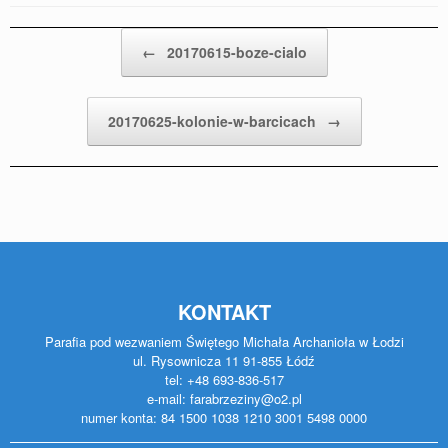
Post navigation
←
20170615-boze-cialo
20170625-kolonie-w-barcicach
→
KONTAKT
Parafia pod wezwaniem Świętego Michała Archanioła w Łodzi
ul. Rysownicza 11 91-855 Łódź
tel: +48 693-836-517
e-mail: farabrzeziny@o2.pl
numer konta: 84 1500 1038 1210 3001 5498 0000