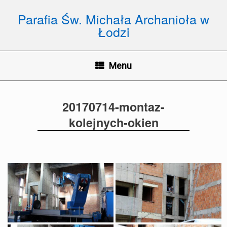
Skip
to
Parafia Św. Michała Archanioła w
content
Łodzi
Menu
20170714-montaz-
kolejnych-okien