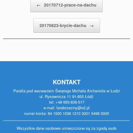
Post navigation
←
20170712-prace-na-dachu
20170823-krycie-dachu
→
KONTAKT
Parafia pod wezwaniem Świętego Michała Archanioła w Łodzi
ul. Rysownicza 11 91-855 Łódź
tel: +48 693-836-517
e-mail: farabrzeziny@o2.pl
numer konta: 84 1500 1038 1210 3001 5498 0000
Wszystkie dane osobowe umieszczone są za zgodą osób