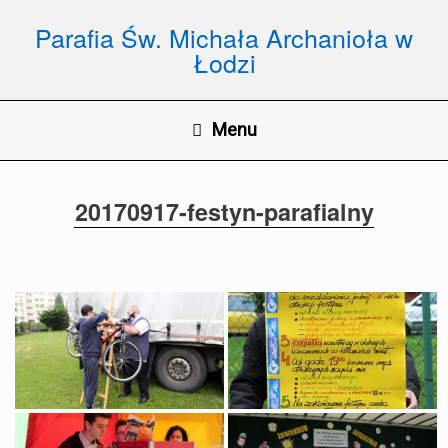
Skip
to
Parafia Św. Michała Archanioła w
content
Łodzi
Menu
20170917-festyn-parafialny