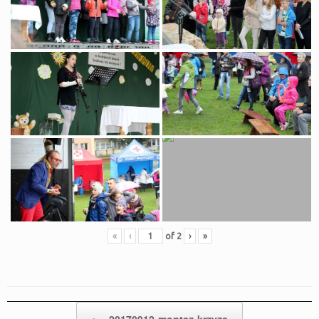
«
‹
of
2
›
»
Post navigation