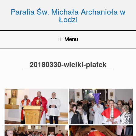
Skip
to
Parafia Św. Michała Archanioła w
content
Łodzi
Menu
20180330-wielki-piatek