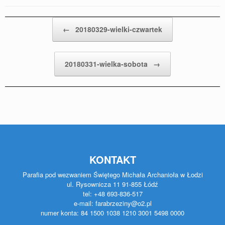
Post navigation
←
20180329-wielki-czwartek
20180331-wielka-sobota
→
KONTAKT
Parafia pod wezwaniem Świętego Michała Archanioła w Łodzi
ul. Rysownicza 11 91-855 Łódź
tel: +48 693-836-517
e-mail: farabrzeziny@o2.pl
numer konta: 84 1500 1038 1210 3001 5498 0000