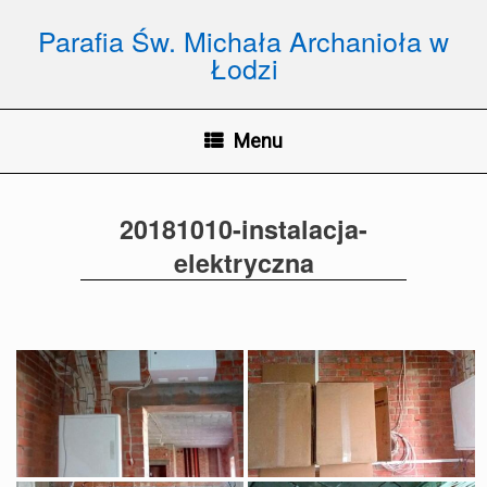
Skip
to
Parafia Św. Michała Archanioła w
content
Łodzi
Menu
20181010-instalacja-
elektryczna