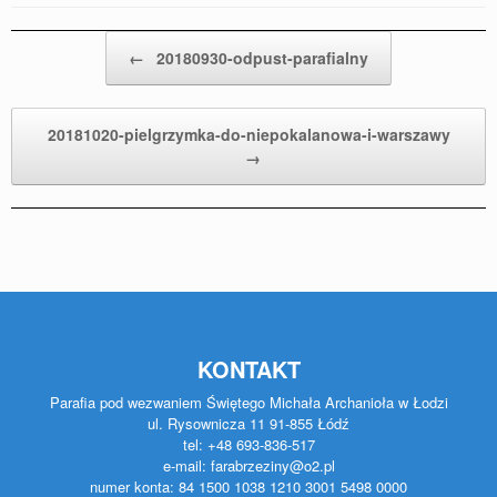
Post navigation
←
20180930-odpust-parafialny
20181020-pielgrzymka-do-niepokalanowa-i-warszawy
→
KONTAKT
Parafia pod wezwaniem Świętego Michała Archanioła w Łodzi
ul. Rysownicza 11 91-855 Łódź
tel: +48 693-836-517
e-mail: farabrzeziny@o2.pl
numer konta: 84 1500 1038 1210 3001 5498 0000