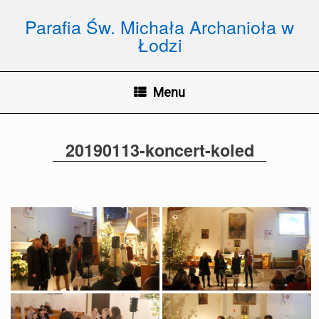
Skip
to
Parafia Św. Michała Archanioła w
content
Łodzi
Menu
20190113-koncert-koled