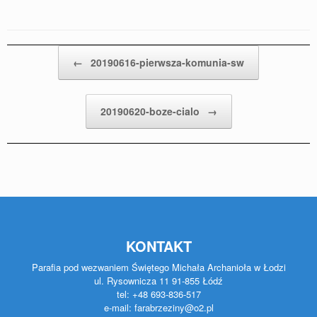
Post navigation
←
20190616-pierwsza-komunia-sw
20190620-boze-cialo
→
KONTAKT
Parafia pod wezwaniem Świętego Michała Archanioła w Łodzi
ul. Rysownicza 11 91-855 Łódź
tel: +48 693-836-517
e-mail: farabrzeziny@o2.pl