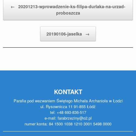
Post navigation
←
20201213-wprowadzenie-ks-filipa-durlaka-na-urzad-
proboszcza
20190106-jaselka
→
KONTAKT
Parafia pod wezwaniem Świętego Michała Archanioła w Łodzi
ul. Rysownicza 11 91-855 Łódź
tel: +48 693-836-517
e-mail: farabrzeziny@o2.pl
numer konta: 84 1500 1038 1210 3001 5498 0000