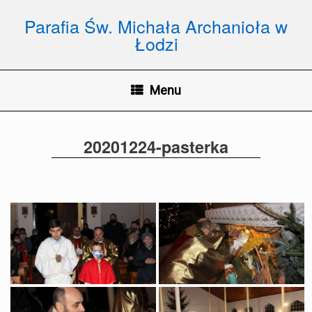
Skip
to
Parafia Św. Michała Archanioła w
content
Łodzi
Menu
20201224-pasterka