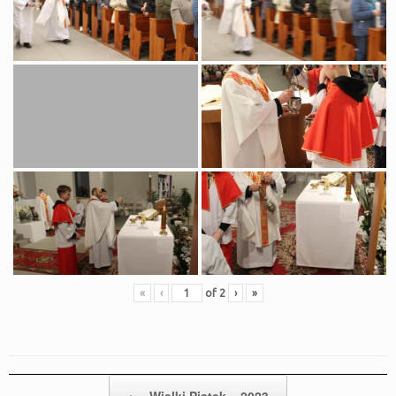
«
‹
of
2
›
»
Post navigation