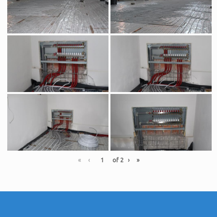
«
‹
of
2
›
»