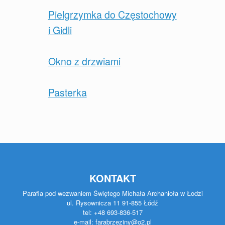
Pielgrzymka do Częstochowy
i Gidli
Okno z drzwiami
Pasterka
KONTAKT
Parafia pod wezwaniem Świętego Michała Archanioła w Łodzi
ul. Rysownicza 11 91-855 Łódź
tel: +48 693-836-517
e-mail: farabrzeziny@o2.pl