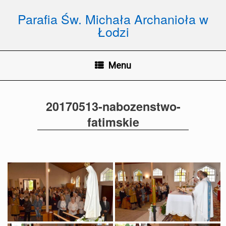
Skip
to
Parafia Św. Michała Archanioła w
content
Łodzi
Menu
20170513-nabozenstwo-
fatimskie