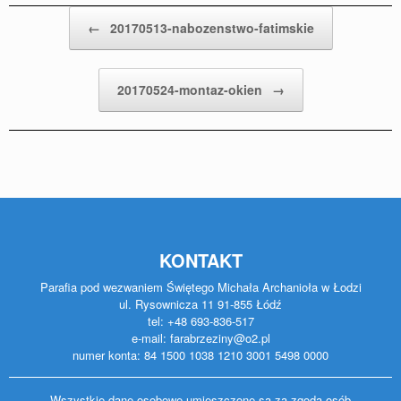
Post navigation
←
20170513-nabozenstwo-fatimskie
20170524-montaz-okien
→
KONTAKT
Parafia pod wezwaniem Świętego Michała Archanioła w Łodzi
ul. Rysownicza 11 91-855 Łódź
tel: +48 693-836-517
e-mail: farabrzeziny@o2.pl
numer konta: 84 1500 1038 1210 3001 5498 0000
Wszystkie dane osobowe umieszczone są za zgodą osób