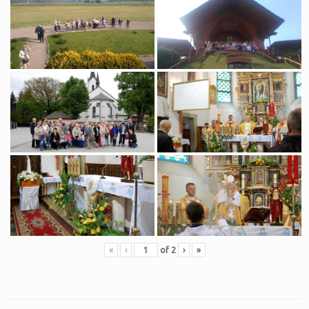
«
‹
of
2
›
»