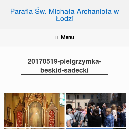
Skip
to
Parafia Św. Michała Archanioła w
content
Łodzi
Menu
20170519-pielgrzymka-
beskid-sadecki