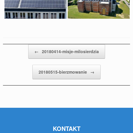
Post navigation
←
20180414-misje-milosierdzia
20180515-bierzmowanie
→
KONTAKT