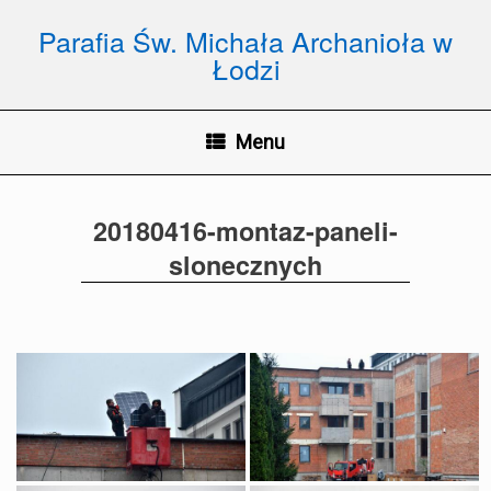
Skip
to
Parafia Św. Michała Archanioła w
content
Łodzi
Menu
20180416-montaz-paneli-
slonecznych