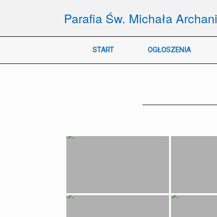
Skip
to
Parafia Św. Michała Archan
content
START
OGŁOSZENIA