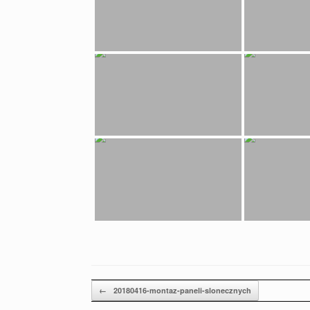
Post navigation
←
20180416-montaz-paneli-slonecznych